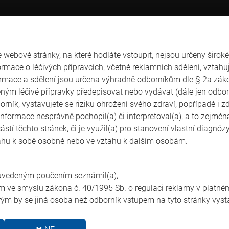
ÚVOD
OR
PROGRAM
AKTIVNÍ ÚČAST
webové stránky, na které hodláte vstoupit, nejsou určeny široké 
rmace o léčivých přípravcích, včetně reklamních sdělení, vztahuj
ormace a sdělení jsou určena výhradně odborníkům dle § 2a záko
ým léčivé přípravky předepisovat nebo vydávat (dále jen odbor
borník, vystavujete se riziku ohrožení svého zdraví, popřípadě i z
hyba při načítání soubo
nformace nesprávně pochopil(a) či interpretoval(a), a to zejména
stí těchto stránek, či je využil(a) pro stanovení vlastní diagnó
tahu k sobě osobně nebo ve vztahu k dalším osobám.
Popis chyby
 uvedeným poučením seznámil(a),
Požadovaný soubor nebylo možné načíst.
 ve smyslu zákona č. 40/1995 Sb. o regulaci reklamy v platném
erým by se jiná osoba než odborník vstupem na tyto stránky vyst
Možné řešení