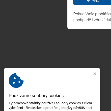
ANO
Prosím
Pokud Vaše prohlášení
popřípadě i zdraví da
Používáme soubory cookies
Tyto webové stránky používají soubory cookies s cílem
vylepšení uživatelského prostředí, analýzy návštěvnosti